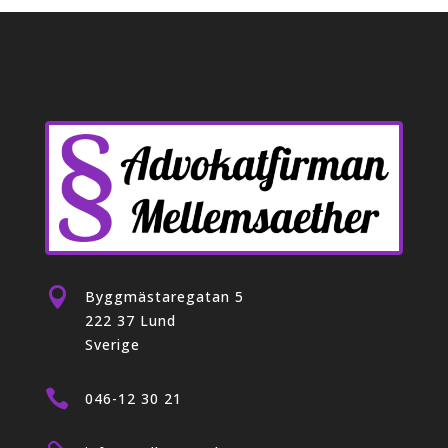

Byggmästaregatan 5
222 37 Lund
Sverige

046-12 30 21