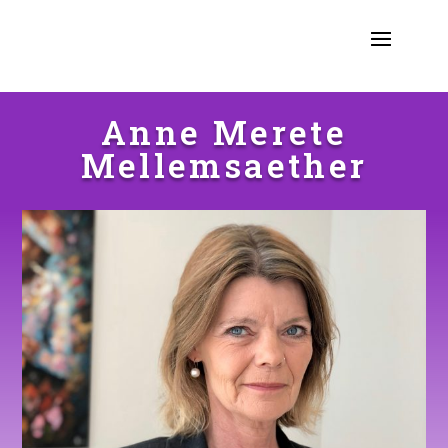
Anne Merete
Mellemsaether