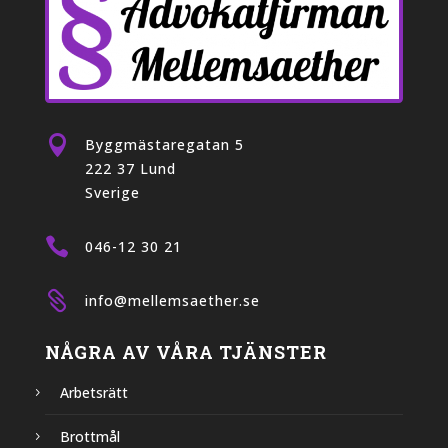

Byggmästaregatan 5
222 37 Lund
Sverige

046-12 30 21

info@mellemsaether.se
NÅGRA AV VÅRA TJÄNSTER
Arbetsrätt
Brottmål