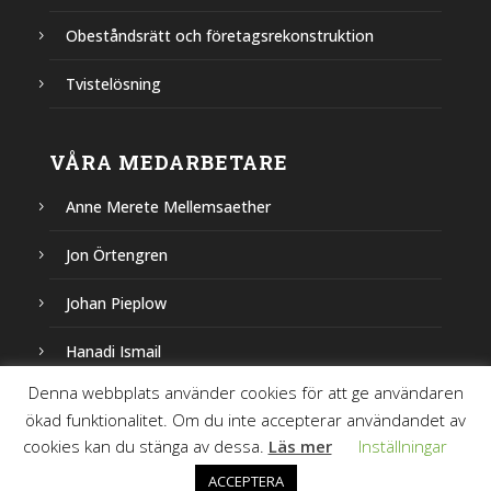
Obeståndsrätt och företagsrekonstruktion
Tvistelösning
VÅRA MEDARBETARE
Anne Merete Mellemsaether
Jon Örtengren
Johan Pieplow
Hanadi Ismail
Denna webbplats använder cookies för att ge användaren
Julian M. Oshaug
ökad funktionalitet. Om du inte accepterar användandet av
cookies kan du stänga av dessa.
Läs mer
Inställningar
Hilma Cantby
ACCEPTERA