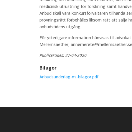
medicinsk utrustning för forskning samt handve
Anbud skall vara konkursförvaltaren tillhanda se
prövningsrätt förbehålles liksom rätt att sälja he
anbudstidens utgång.
För ytterligare information hänvisas till advok
Mellemsaether, annemerete@mellemsaether.se
Publicerades: 27-04-2020
Bilagor
Anbudsunderlag-m.-bilagor.pdf