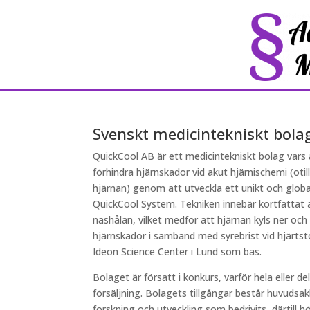
Svenskt medicintekniskt bola
QuickCool AB är ett medicintekniskt bolag vars a
förhindra hjärnskador vid akut hjärnischemi (otillr
hjärnan) genom att utveckla ett unikt och glob
QuickCool System. Tekniken innebär kortfattat a
näshålan, vilket medför att hjärnan kyls ner och
hjärnskador i samband med syrebrist vid hjärts
Ideon Science Center i Lund som bas.
Bolaget är försatt i konkurs, varför hela eller del
försäljning. Bolagets tillgångar består huvudsak
forskning och utveckling som bedrivits, därtill h