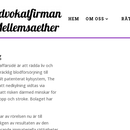
HEM
OM OSS
RÄ
g
ffärsidé är att rädda liv och
äcklig blodförsörjning till
alt patenterat kylsystem, The
tt nedkylning vidtas via
 att risken därmed minskar för
topp och stroke. Bolaget har
ar av rörelsen nu är till
ligen av resultaten av den
örande immateriella rättigheter,